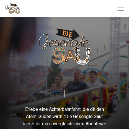
Skip
Men
to
main
content
Erlebe
eine
Achterbahnfahrt,
die
dir
den
Atem
rauben
wird!
"Die
Gesengte
Sau"
bietet
dir
ein
unvergleichliches
Abenteuer